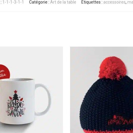
 :
1-1-1-3-1-1
Catégorie :
Art de la table
Étiquettes :
accessoires
,
ma